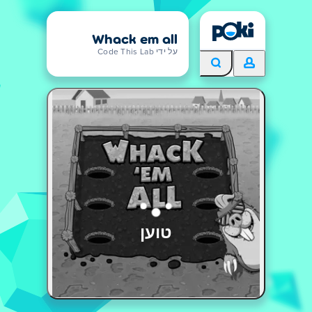
Whack em all
על ידי Code This Lab
טוען