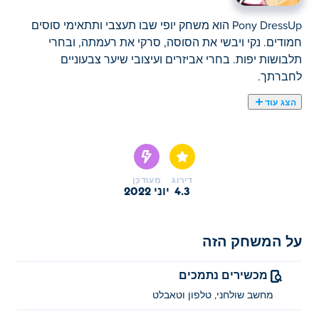
Pony DressUp הוא משחק יופי שבו תעצבי ותתאימי סוסים
חמודים. נקי ויבשי את הסוסה, סרקי את רעמתה, ובחרי
תלבושות יפות. בחרי אביזרים ועיצובי שיער צבעוניים
לחברתך.
הצג עוד
כאן תוכלו לשחק ב Pony DressUp. Pony DressUp הוא אחד
מהמשחקים לבנות הנבחרים שלנו
דירוג
מְעוּדכָּן
4.3
יוני 2022
על המשחק הזה
מכשירים נתמכים
מחשב שולחני, טלפון וטאבלט