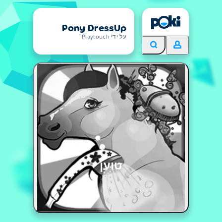
Pony DressUp
על ידי Playtouch
טוען