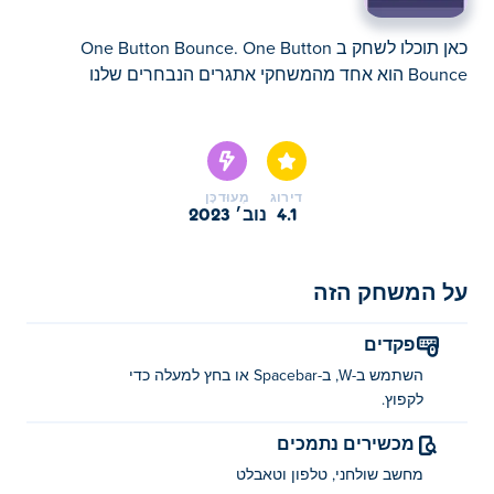
כאן תוכלו לשחק ב One Button Bounce. One Button
Bounce הוא אחד מהמשחקי אתגרים הנבחרים שלנו
כאן תוכלו לשחק ב One Button Bounce. One Button
Bounce הוא אחד מהמשחקי אתגרים הנבחרים שלנו
דירוג
מְעוּדכָּן
4.1
נוב׳ 2023
על המשחק הזה
פקדים
השתמש ב-W, ב-Spacebar או בחץ למעלה כדי
לקפוץ.
מכשירים נתמכים
מחשב שולחני, טלפון וטאבלט