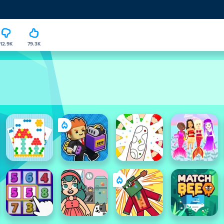
12.9K
79.3K