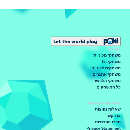
Let the world play
פופולרי
משחקי מכוניות
משחקי .io
משחקים לשניים
משחקי אתגרים
משחקי הלבשה
כל המשחקים
HELP AND SUPPORT
שאלות נפוצות
צרו קשר
מרכז הפרטיות
Privacy Statement