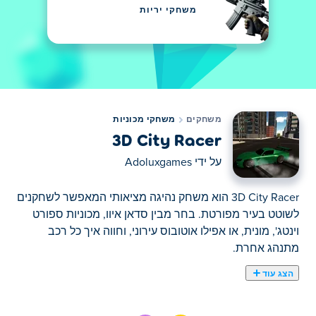
משחקי יריות
משחקים
משחקי מכוניות
3D City Racer
על ידי
Adoluxgames
3D City Racer הוא משחק נהיגה מציאותי המאפשר לשחקנים
לשוטט בעיר מפורטת. בחר מבין סדאן איוו, מכוניות ספורט
וינטג', מונית, או אפילו אוטובוס עירוני, וחווה איך כל רכב
מתנהג אחרת.
הצג עוד
כאן תוכלו לשחק ב 3D City Racer. 3D City Racer הוא אחד
מהמשחקי מכוניות הנבחרים שלנו