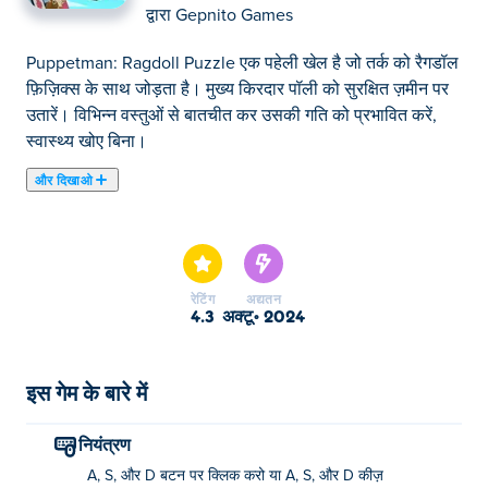
द्वारा
Gepnito Games
Puppetman: Ragdoll Puzzle एक पहेली खेल है जो तर्क को रैगडॉल
फ़िज़िक्स के साथ जोड़ता है। मुख्य किरदार पॉली को सुरक्षित ज़मीन पर
उतारें। विभिन्न वस्तुओं से बातचीत कर उसकी गति को प्रभावित करें,
स्वास्थ्य खोए बिना।
और दिखाओ
पपेटमैन: रैगडॉल पज़ल एक पहेली गेम है जिसमें आपका लक्ष्य रैगडॉल
कैरेक्टर को सुरक्षित रूप से ज़मीन पर उतारना है। पहेलियों को हल करने
और कैरेक्टर को नीचे लाने के लिए प्लेटफ़ॉर्म को नियंत्रित करने के लिए
अपनी रणनीतिक सोच का उपयोग करें, ताकि किसी भी तरह का नुकसान
रेटिंग
अद्यतन
कम से कम हो। अपने कैरेक्टर को कस्टमाइज़ करने के लिए कई प्यारी
4.3
अक्टू॰ 2024
टोपियाँ अनलॉक करें। अगर आपको कोई खास चुनौती पसंद है, तो
बेझिझक उसे फिर से खेलें या अगर यह बहुत मुश्किल हो जाए तो उसे छोड़
दें। क्या आप रैगडॉल को कम से कम नुकसान पहुँचाए बिना सुरक्षित रूप से
इस गेम के बारे में
ज़मीन पर उतार सकते हैं?
नियंत्रण
पपेटमैन: रैगडॉल पहेली कैसे खेलें?
A, S, और D बटन पर क्लिक करो या A, S, और D कीज़