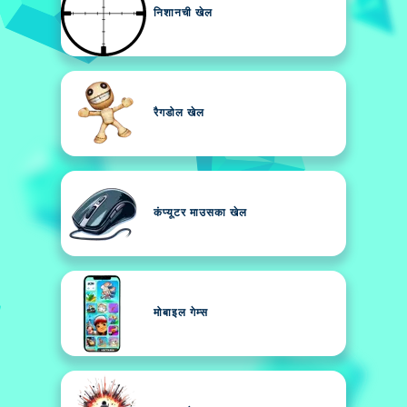
निशानची खेल
रैगडोल खेल
कंप्यूटर माउसका खेल
मोबाइल गेम्स