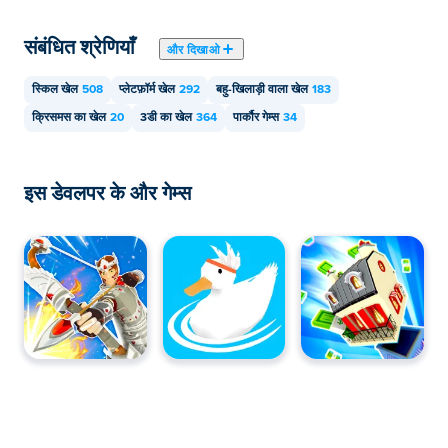
संबंधित श्रेणियाँ
और दिखाओ
स्किल खेल
508
प्लेटफ़ॉर्म खेल
292
बहु-खिलाड़ी वाला खेल
183
क्रिसमस का खेल
20
3डी का खेल
364
पार्कौर गेम्स
34
इस डेवलपर के और गेम्स