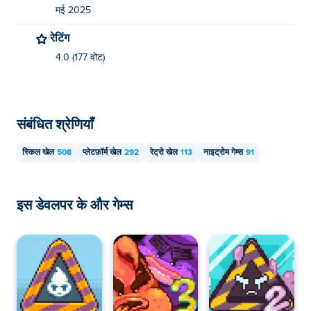
मई 2025
रेटिंग
4.0 (177 वोट)
संबंधित श्रेणियाँ
स्किल खेल
508
प्लेटफ़ॉर्म खेल
292
रेट्रो खेल
113
नाइट्रोम गेम्स
91
इस डेवलपर के और गेम्स