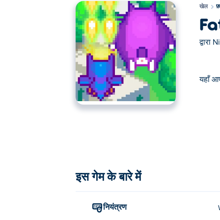
खेल
फ
Fa
द्वारा
N
यहाँ आप
यहाँ आप Fat Cat खेल सकते हैं। Fat Cat हमारे चुने ह
इस गेम के बारे में
नियंत्रण