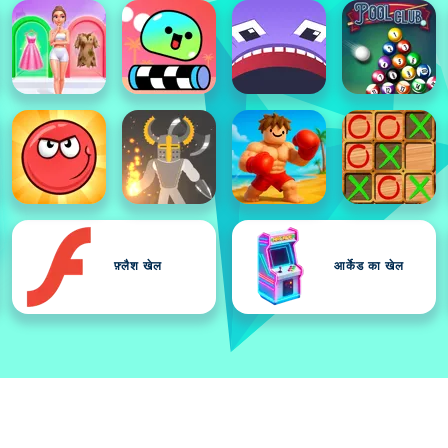
फ़्लैश खेल
आर्केड का खेल