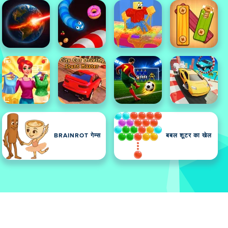
BRAINROT गेम्स
बबल शूटर का खेल