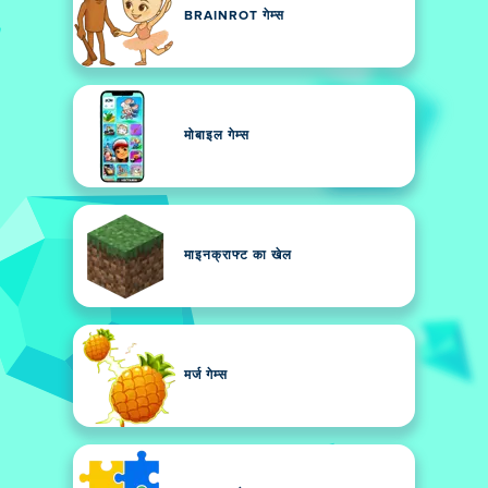
BRAINROT गेम्स
मोबाइल गेम्स
माइनक्राफ्ट का खेल
मर्ज गेम्स