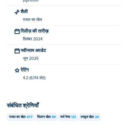
pgs1000
मैं इमोजी ड्रॉपर मुफ्त में कैसे खेल सकता हूँ?
शैली
आप इमोजी ड्रॉपर को Poki पर मुफ्त में खेल सकते हैं।
पजल का खेल
क्या मैं मोबाइल डिवाइस और डेस्कटॉप पर इमोजी ड्रॉपर खेल
रिलीज़ की तारीख़
सकता हूँ?
दिसंबर 2024
इमोजी ड्रॉपर को आपके कंप्यूटर और मोबाइल डिवाइस जैसे फोन और
नवीनतम अपडेट
टैबलेट पर चलाया जा सकता है।
जून 2025
रेटिंग
4.2 (6,114 वोट)
संबंधित श्रेणियाँ
पजल का खेल
477
मिलान खेल
99
मर्ज गेम्स
121
तरबूज खेल
20