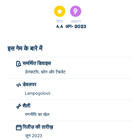
Castle हमारे चुने हुए डूडल का खेल में से एक है।
रेटिंग
अद्यतन
4.4
अग॰ 2023
इस गेम के बारे में
समर्थित डिवाइस
डेस्कटॉप, फ़ोन और टैबलेट
डेवलपर
Lampogolovii
शैली
रणनीति का खेल
रिलीज़ की तारीख़
जून 2023