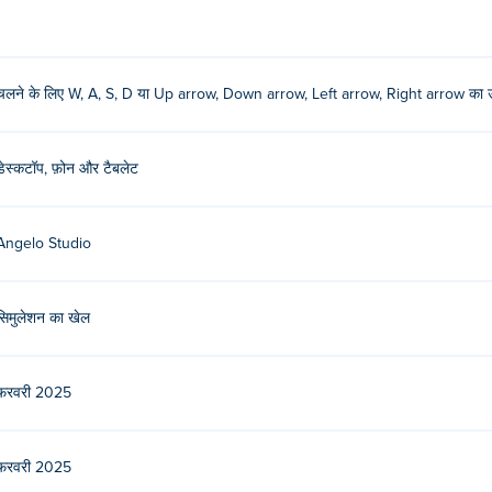
ा उपयोग करें।
चलने के लिए W, A, S, D या Up arrow, Down arrow, Left arrow, Right arrow का
य गेम यहाँ खेलें Poki (पोकी):
Bunny Market
!
डेस्कटॉप, फ़ोन और टैबलेट
Angelo Studio
 फार्म खेल सकता हूँ?
से फोन और टैबलेट पर खेला जा सकता है।
सिमुलेशन का खेल
फ़रवरी 2025
फ़रवरी 2025