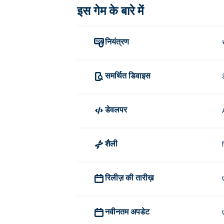
इस गेम के बारे में
आगे बढ़ने के लिए WASD, तीर कुंजी या जॉयस्टिक क
बन्नी फार्म का निर्माण किसने किया?
नियंत्रण
बनी फार्म को रस्तिस्लाव कनीस ने बनाया है। उनके अन्
मैं मुफ्त में बनी फार्म कैसे खेल सकता हूं?
समर्थित डिवाइस
आप Poki पर मुफ्त में बनी फार्म खेल सकते हैं।
डेवलपर
क्या मैं मोबाइल डिवाइस और डेस्कटॉप पर बनी
बनी फार्म को आपके कंप्यूटर और मोबाइल डिवाइस जै
शैली
रिलीज़ की तारीख़
नवीनतम अपडेट