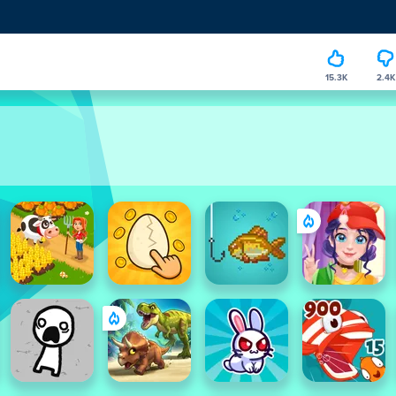
15.3K
2.4K