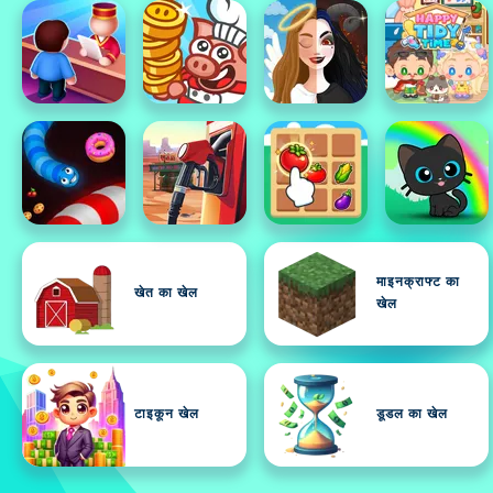
माइनक्राफ्ट का
खेत का खेल
खेल
टाइकून खेल
डूडल का खेल