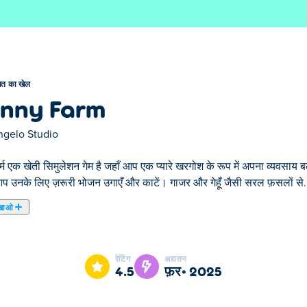
ेत का खेल
nny Farm
ngelo Studio
र्म एक खेती सिमुलेशन गेम है जहाँ आप एक प्यारे खरगोश के रूप में अपना व्यवसाय बढ़
आप उनके लिए ज़रूरी भोजन उगाएँ और काटें। गाजर और गेहूँ जैसी सरल फ़सलों से.
खाओ
रे खरगोश के रूप में अपना व्यवसाय बढ़ाते हैं! आपके पशु मित्र भूखे हैं, और यह आ
—उन्हें रोपें, पानी दें और ऑर्डर पूरा करने और पैसे कमाने के लिए उन्हें काटें।
रेटिंग
अद्यतन
 भी रखें! क्या आप शहर में सबसे अच्छा फ़ार्म बना सकते हैं?
4.5
फ़र॰ 2025