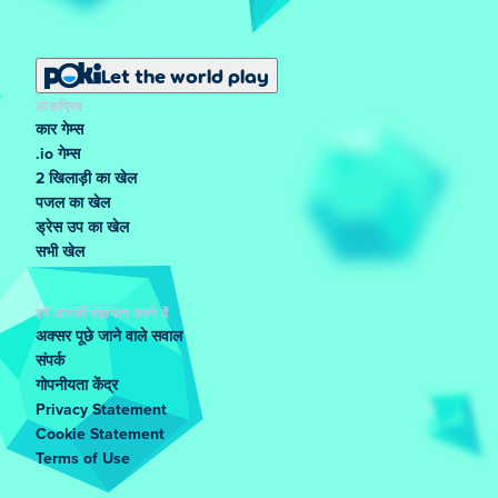
Let the world play
लोकप्रिय
कार गेम्स
.io गेम्स
2 खिलाड़ी का खेल
पजल का खेल
ड्रेस उप का खेल
सभी खेल
हमें आपकी सहायता करने दें
अक्सर पूछे जाने वाले सवाल
संपर्क
गोपनीयता केंद्र
Privacy Statement
Cookie Statement
Terms of Use