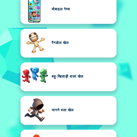
मोबाइल गेम्स
रैगडोल खेल
बहु-खिलाड़ी वाला खेल
भागने वला खेल