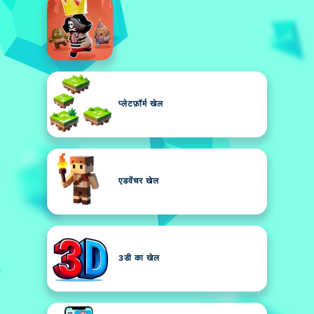
प्लेटफ़ॉर्म खेल
एडवेंचर खेल
3डी का खेल