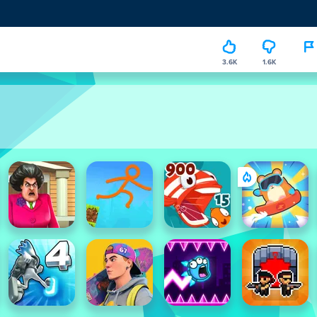
3.6K
1.6K