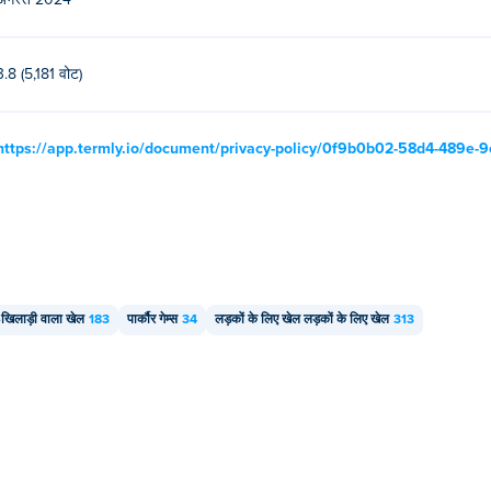
अगस्त 2024
3.8 (5,181 वोट)
https://app.termly.io/document/privacy-policy/0f9b0b02-58d4-489e
-खिलाड़ी वाला खेल
183
पार्कौर गेम्स
34
लड़कों के लिए खेल लड़कों के लिए खेल
313