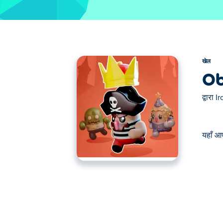
खेल
Ob
द्वारा
I
यहाँ आ
यहाँ आप Obby Tag खेल सकते हैं। Obby Tag हमारे च