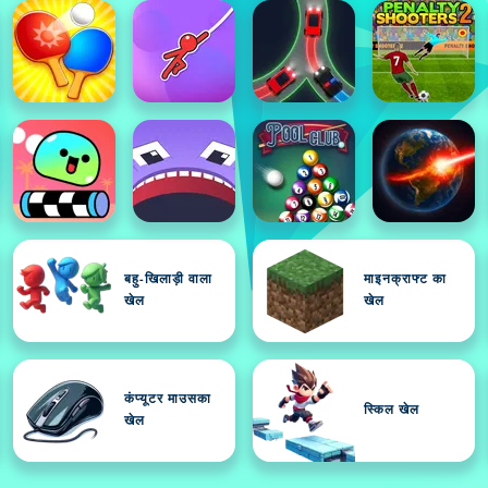
बहु-खिलाड़ी वाला
माइनक्राफ्ट का
खेल
खेल
कंप्यूटर माउसका
स्किल खेल
खेल