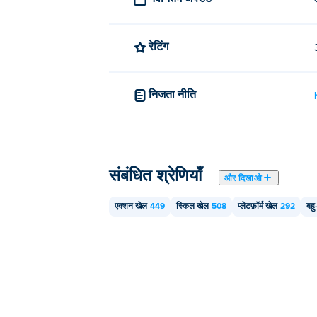
रेटिंग
निजता नीति
संबंधित श्रेणियाँ
और दिखाओ
एक्शन खेल
449
स्किल खेल
508
प्लेटफ़ॉर्म खेल
292
बहु