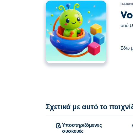
ΠΑΙΧΝΊ
Vo
από
U
Εδώ μ
Εδώ μπορείτε να παίξετε το Voxel Blast Ja
Σχετικά με αυτό το παιχνί
Υποστηριζόμενες
συσκευές