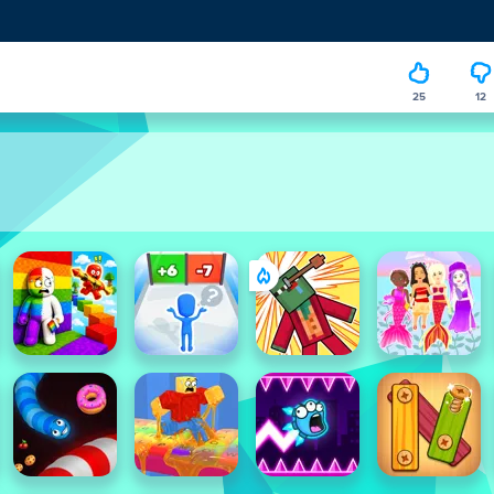
25
12