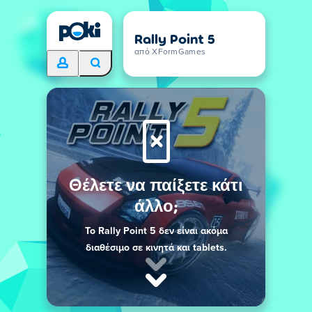
Rally Point 5
από XFormGames
Θέλετε να παίξετε κάτι
άλλο;
Το Rally Point 5 δεν είναι ακόμα
διαθέσιμο σε κινητά και tablets.