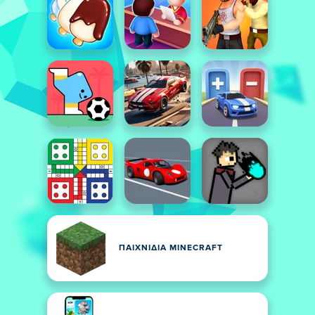
ΠΑΙΧΝΙΔΙΑ MINECRAFT