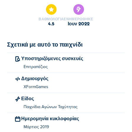
5 είναι ένα από τα επιλεγμένα Παιχνίδια με Αυτοκίνητα.
ΒΑΘΜΟΛΟΓΊΑ
ΕΝΗΜΕΡΏΘΗΚΕ
4.5
Ιουν 2022
Σχετικά με αυτό το παιχνίδι
Υποστηριζόμενες συσκευές
Επιτραπέζιος
Δημιουργός
XFormGames
Είδος
Παιχνίδια Αγώνων Ταχύτητας
Ημερομηνία κυκλοφορίας
Μάρτιος 2019