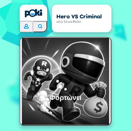
Hero VS Criminal
από StoreRider
Φορτώνει