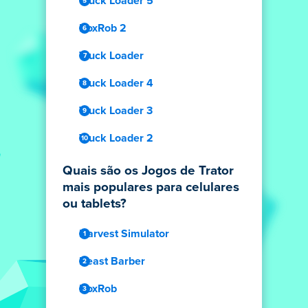
Truck Loader 5
BoxRob 2
Truck Loader
Truck Loader 4
Truck Loader 3
Truck Loader 2
Quais são os Jogos de Trator
mais populares para celulares
ou tablets?
Harvest Simulator
Beast Barber
BoxRob