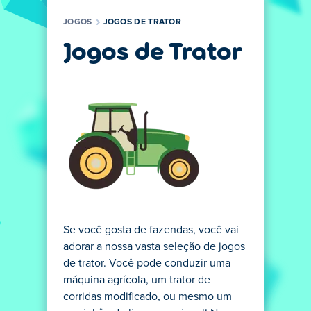
JOGOS
JOGOS DE TRATOR
Jogos de Trator
Se você gosta de fazendas, você vai
adorar a nossa vasta seleção de jogos
de trator. Você pode conduzir uma
máquina agrícola, um trator de
corridas modificado, ou mesmo um