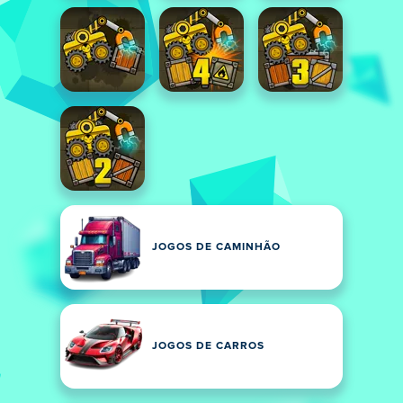
JOGOS DE CAMINHÃO
JOGOS DE CARROS