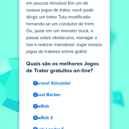
em poucos minutos! Em um de
nossos jogos de trator, você pode
dirigir um trator Tutu modificado
tornando-se um condutor de trem.
Ou, pular em um monster truck, e
passar sobre obstáculos, esmagar o
lixo e realizar manobras! Jogar nossos
jogos de tratores online grátis!
Quais são os melhores Jogos
de Trator gratuitos on-line?
Harvest Simulator
Beast Barber
BoxRob
BoxRob 3