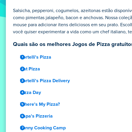
Salsicha, pepperoni, cogumelos, azeitonas estão disponí
como pimentas jalapeño, bacon e anchovas. Nossa coleção t
mouse para adicionar itens deliciosos em seu prato. Escol
você quiser experimentar a vida como um chef italiano, te
Quais são os melhores Jogos de Pizza gratuitos
Vortelli's Pizza
Cat Pizza
Vortelli's Pizza Delivery
Pizza Day
Where's My Pizza?
Papa's Pizzeria
Funny Cooking Camp