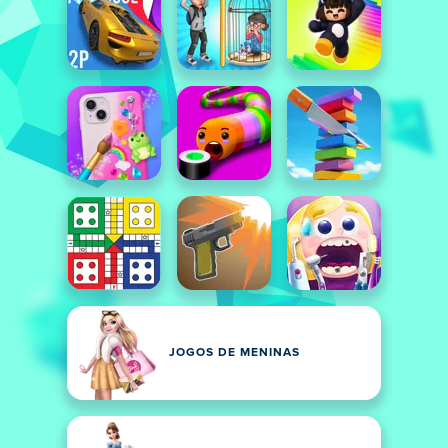
JOGOS DE MENINAS