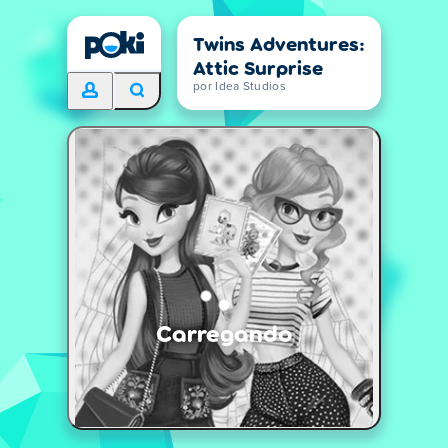
Twins Adventures:
Attic Surprise
por Idea Studios
Carregando