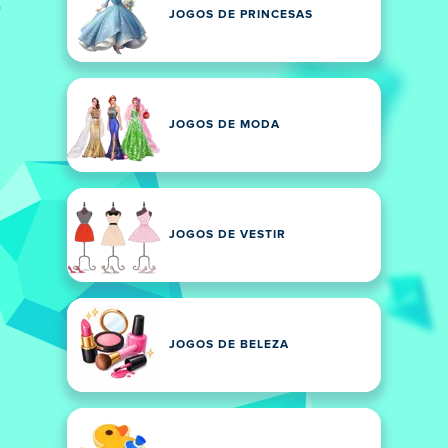
JOGOS DE PRINCESAS
JOGOS DE MODA
JOGOS DE VESTIR
JOGOS DE BELEZA