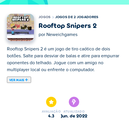
JOGOS
JOGOS DE 2 JOGADORES
Rooftop Snipers 2
por
Neweichgames
Rooftop Snipers 2 é um jogo de tiro caótico de dois
botões. Salte para desviar de balas e atire para empurrar
oponentes do telhado. Jogue com um amigo no
multiplayer local ou enfrente o computador.
VER MAIS
Rooftop Snipers 2 é um jogo de tiro online criado pela
New Eich Games lançado em 2019. O objetivo é mostrar
suas habilidades de atirador para se manter no telhado.
Rooftop Snipers 2 pode ser jogado com dois jogadores.
AVALIAÇÃO
ATUALIZADO
Você também pode personalizar sua arena de jogo para
4.3
jun. de 2022
o confronto final. Desbloqueie mais personagens para
travar suas batalhas épicas e veja se você consegue