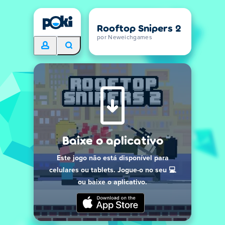
Rooftop Snipers 2
por Neweichgames
Baixe o aplicativo
Este jogo não está disponível para
celulares ou tablets. Jogue-o no seu 💻
ou baixe o aplicativo.