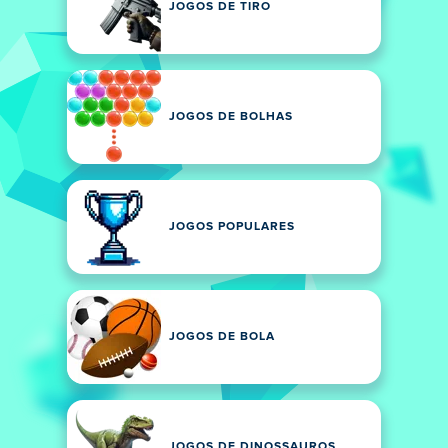
JOGOS DE TIRO
JOGOS DE BOLHAS
JOGOS POPULARES
JOGOS DE BOLA
JOGOS DE DINOSSAUROS