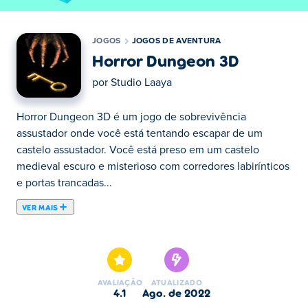
JOGOS
JOGOS DE AVENTURA
Horror Dungeon 3D
por
Studio Laaya
Horror Dungeon 3D é um jogo de sobrevivência
assustador onde você está tentando escapar de um
castelo assustador. Você está preso em um castelo
medieval escuro e misterioso com corredores labirínticos
e portas trancadas...
VER MAIS
Horror Dungeon 3D é um jogo de sobrevivência
assustador onde você está tentando escapar de um
castelo assustador. Você está preso em um castelo
medieval escuro e misterioso com corredores labirínticos
AVALIAÇÃO
ATUALIZADO
e portas trancadas que podem ser destrancadas com
4.1
ago. de 2022
chaves antiquadas espalhadas pelo castelo para você