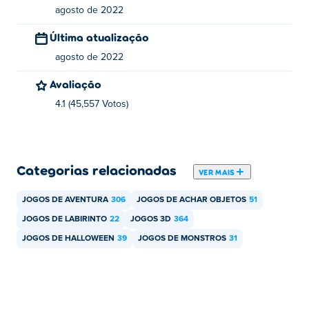
Lanterna - Q
agosto de 2022
Quem criou Horror Dungeon 3D?
Última atualização
agosto de 2022
Horror Dungeon 3D é criado pelo Studio Laaya. Este é o
primeiro jogo deles Poki!
Avaliação
4.1 (45,557 Votos)
Como posso jogar Horror Dungeon 3D de
graça?
Você pode jogar Horror Dungeon 3D gratuitamente em
Categorias relacionadas
Poki.
VER MAIS
Posso jogar Horror Dungeon no celular e no
JOGOS DE AVENTURA
306
JOGOS DE ACHAR OBJETOS
51
desktop?
JOGOS DE LABIRINTO
22
JOGOS 3D
364
JOGOS DE HALLOWEEN
39
JOGOS DE MONSTROS
31
Horror Dungeon 3D só pode ser jogado no seu
computador por enquanto.