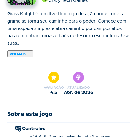
Crazy Tech Games
Grass Knight é um divertido jogo de ação onde cortar a
grama se torna seu caminho para o poder! Comece com
uma espada simples e abra caminho por campos altos
para encontrar coroas e baús de tesouro escondidos. Use
suas...
VER MAIS
Grass Knight é um divertido jogo de ação onde cortar a
grama se torna seu caminho para o poder! Comece com
uma espada simples e abra caminho por campos altos
para encontrar coroas e baús de tesouro escondidos. Use
AVALIAÇÃO
ATUALIZADO
suas coroas e baús para aprimorar seu poder e
4.5
abr. de 2026
velocidade de corte, tornando cada golpe mais forte que
o anterior. Pode parecer fácil, mas limpar todo o campo
exige habilidade, precisão e o verdadeiro espírito de um
Sobre este jogo
cavaleiro. Pronto para afiar sua lâmina e conquistar a
grama?
Controles