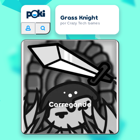
Grass Knight
por Crazy Tech Games
Carregando