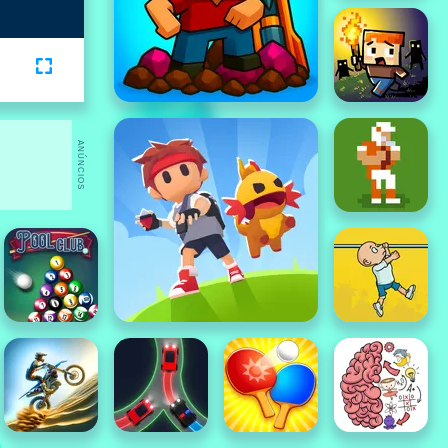
ANÚNCIOS