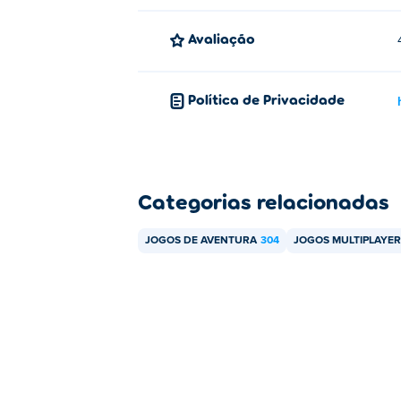
Avaliação
Política de Privacidade
Categorias relacionadas
JOGOS DE AVENTURA
304
JOGOS MULTIPLAYER