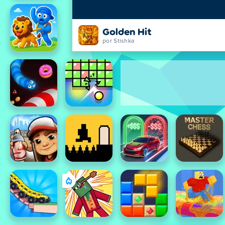
Golden Hit
por Stishka