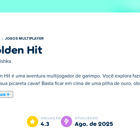
JOGOS MULTIPLAYER
lden Hit
ishka
n Hit é uma aventura multijogador de garimpo. Você explora faze
sua picareta cavar! Basta ficar em cima de uma pilha de ouro, obs
AIS
 garimpo. Você explora fazendas repletas de tesouros brilhantes 
 saque voar, coletar mascotes poderosos de ovos e combiná-los 
AVALIAÇÃO
ATUALIZADO
skins incríveis e use o sistema Rebirth para turbinar seu progre
4.3
ago. de 2025