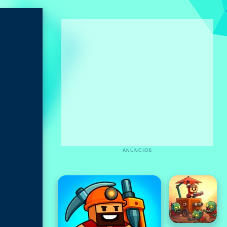
ANÚNCIOS