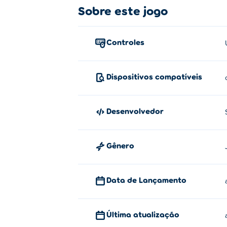
Como jogar Golden Hit?
Sobre este jogo
Use WASD, as setas do teclado ou o joysti
Controles
Quem criou o Golden Hit?
Golden Hit foi criado por Stishka. Este é o
Dispositivos compatíveis
Como posso jogar Golden Hit de g
Você pode jogar Golden Hit de graça no P
Desenvolvedor
Posso jogar Golden Hit em disposi
Gênero
Golden Hit pode ser jogado no seu comput
Data de Lançamento
Última atualização