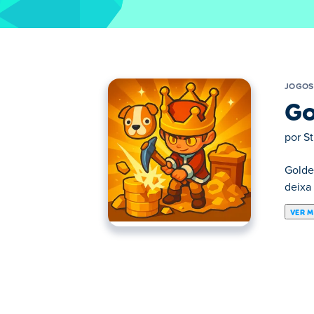
JOGOS
Go
por
St
Golde
deixa 
VER M
Golden Hit é uma aventura multijogador de
em cima de uma pilha de ouro, observar o
picareta, personalize seu personagem com 
topo?