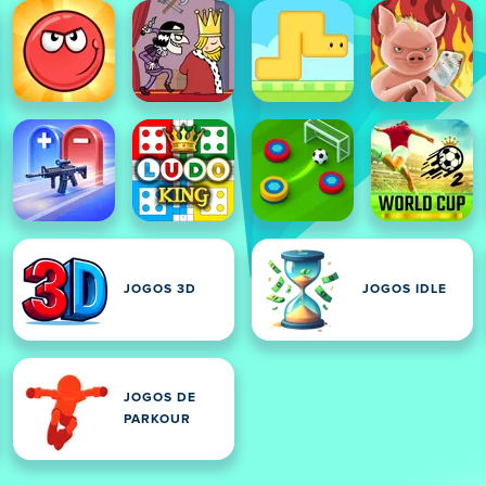
JOGOS 3D
JOGOS IDLE
JOGOS DE
PARKOUR