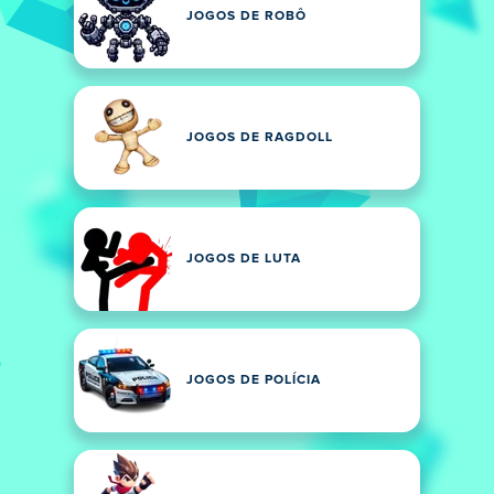
JOGOS DE ROBÔ
JOGOS DE RAGDOLL
JOGOS DE LUTA
JOGOS DE POLÍCIA