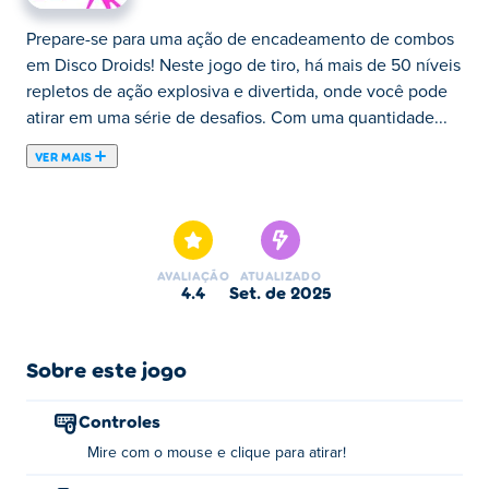
Prepare-se para uma ação de encadeamento de combos
em Disco Droids! Neste jogo de tiro, há mais de 50 níveis
repletos de ação explosiva e divertida, onde você pode
atirar em uma série de desafios. Com uma quantidade...
VER MAIS
Prepare-se para uma ação de encadeamento de combos
em Disco Droids! Neste jogo de tiro, há mais de 50 níveis
repletos de ação explosiva e divertida, onde você pode
atirar em uma série de desafios. Com uma quantidade
AVALIAÇÃO
ATUALIZADO
limitada de balas, você tem que adotar uma abordagem
4.4
set. de 2025
estratégica, pois pode ricochetear balas nas paredes para
alcançar droides que pensam que se esconderam de
você. Além disso, você também pode usar seu ambiente
Sobre este jogo
a seu favor, pois pode quebrar robôs lançando objetos
ambientais neles (ou fazendo outros robôs explodirem
Controles
por perto)! Para os completistas, há muitas armas para
Mire com o mouse e clique para atirar!
experimentar e diferentes skins para desbloquear. Você