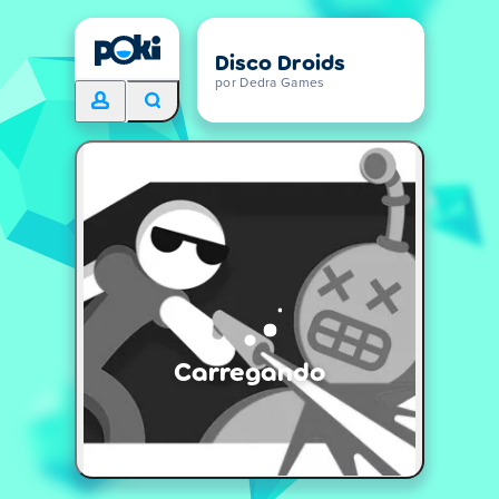
Disco Droids
por Dedra Games
Carregando