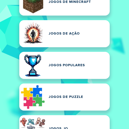
JOGOS DE MINECRAFT
JOGOS DE AÇÃO
JOGOS POPULARES
JOGOS DE PUZZLE
JOGOS .IO