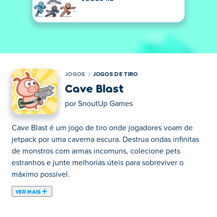
JOGOS
JOGOS DE TIRO
Cave Blast
por
SnoutUp Games
Cave Blast é um jogo de tiro onde jogadores voam de
jetpack por uma caverna escura. Destrua ondas infinitas
de monstros com armas incomuns, colecione pets
estranhos e junte melhorias úteis para sobreviver o
máximo possível.
VER MAIS
Cave Blast é um jogo de tiro em ritmo acelerado com
muitos personagens jogáveis. Atire em morcegos e