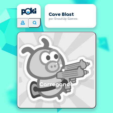
Cave Blast
por SnoutUp Games
Carregando