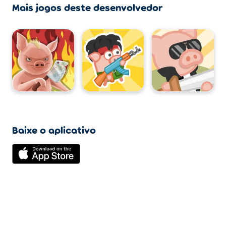
Mais jogos deste desenvolvedor
Baixe o aplicativo