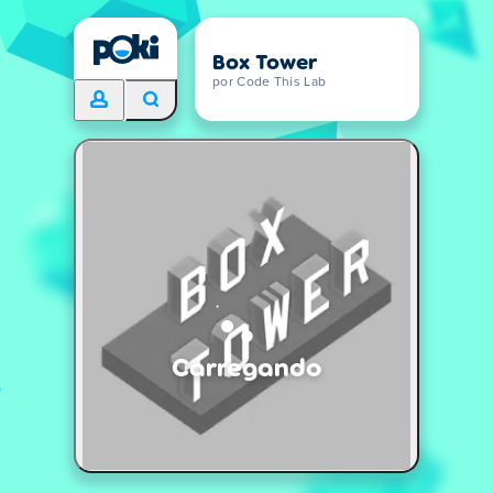
Box Tower
por Code This Lab
Carregando