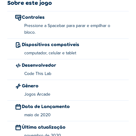
Sobre este jogo
Como jogar:
Controles
Pare o bloco quando estiver logo acima do anterior para
Pressione a Spacebar para parar e empilhar o
empilhá-los
bloco.
Pare o bloco e empilhe-o - barra de espaço
Dispositivos compatíveis
Sobre o criador:
computador, celular e tablet
Box Tower foi criado por Codethislab.
Desenvolvedor
Code This Lab
Gênero
Jogos Arcade
Data de Lançamento
maio de 2020
Última atualização
novembro de 2020