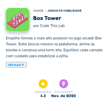
JOGOS
JOGOS DE HABILIDADE
Box Tower
por
Code This Lab
Empilhe formas o mais alto possível no jogo arcade Box
Tower. Solte blocos móveis na plataforma, alinhe as
bordas e construa uma torre alta. Equilibre cada camada
com cuidado para estabilizar a pilha.
VER MAIS
Box Tower é um jogo de quebra-cabeça no qual o
jogador deve empilhar os blocos com a maior precisão
possível para tornar a torre mais alta e bater seu recorde.
Pare o bloco no momento exato e tente evitar quebrar o
AVALIAÇÃO
ATUALIZADO
bloco em pedaços menores. Mantenha um bom ritmo e
4.3
nov. de 2020
crie a torre mais alta que puder! Quão longe você pode
chegar?