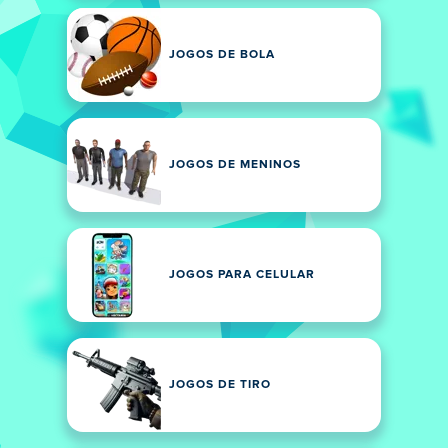
JOGOS DE BOLA
JOGOS DE MENINOS
JOGOS PARA CELULAR
JOGOS DE TIRO