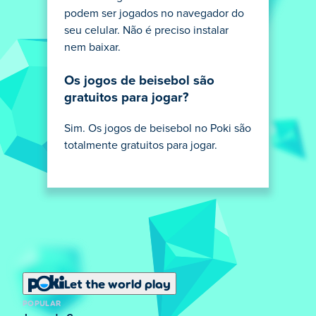
podem ser jogados no navegador do
seu celular. Não é preciso instalar
nem baixar.
Os jogos de beisebol são
gratuitos para jogar?
Sim. Os jogos de beisebol no Poki são
totalmente gratuitos para jogar.
Let the world play
POPULAR