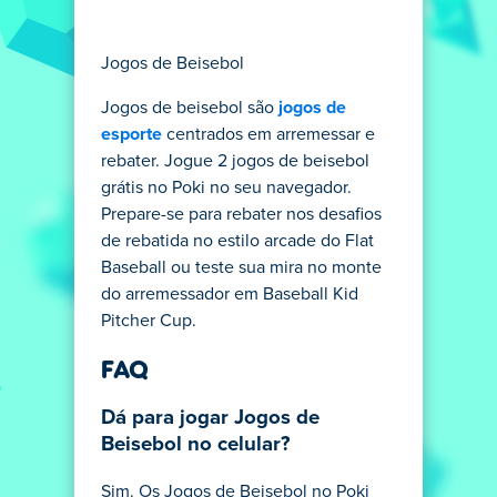
Jogos de Beisebol
Jogos de beisebol são
jogos de
esporte
centrados em arremessar e
rebater. Jogue 2 jogos de beisebol
grátis no Poki no seu navegador.
Prepare-se para rebater nos desafios
de rebatida no estilo arcade do Flat
Baseball ou teste sua mira no monte
do arremessador em Baseball Kid
Pitcher Cup.
FAQ
Dá para jogar Jogos de
Beisebol no celular?
Sim. Os Jogos de Beisebol no Poki