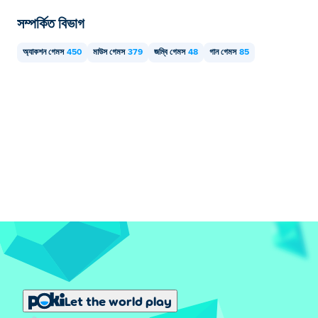
সম্পর্কিত বিভাগ
অ্যাকশন গেমস
450
মাউস গেমস
379
জম্বি গেমস
48
গান গেমস
85
Let the world play