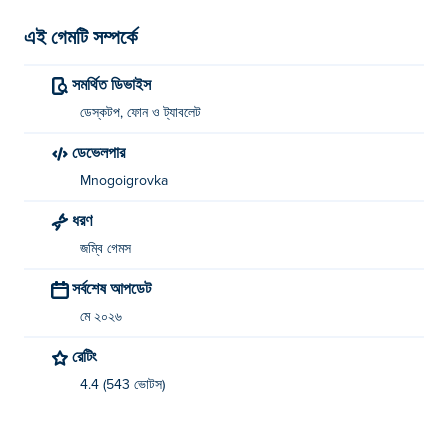
এই গেমটি সম্পর্কে
সমর্থিত ডিভাইস
ডেস্কটপ, ফোন ও ট্যাবলেট
ডেভেলপার
Mnogoigrovka
ধরণ
জম্বি গেমস
সর্বশেষ আপডেট
মে ২০২৬
রেটিং
4.4 (543 ভোটস)