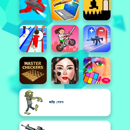
জম্বি গেমস