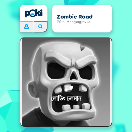
Zombie Road
নির্মানে- Mnogoigrovka
লোডিং চলমান