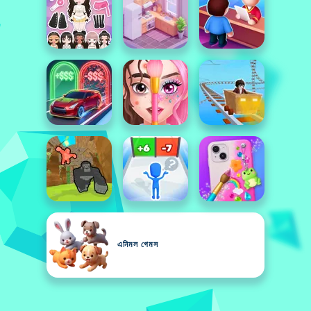
এনিমল গেমস