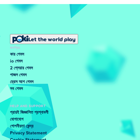
Let the world play
জনপ্রিয়
কার গেমস
io গেমস
2 প্লেয়ার গেমস
পাজল গেমস
ড্রেস আপ গেমস
সব গেমস
HELP AND SUPPORT
প্রায়ই জিজ্ঞাসিত প্রশ্নাবলী
যোগাযোগ
গোপনীয়তা কেন্দ্র
Privacy Statement