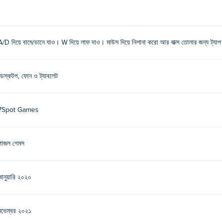
A/D দিয়ে বামে/ডানে যাও। W দিয়ে লাফ দাও। মাউস দিয়ে নিশানা করো আর বাক্স তোলার জন্য ট্যা
ডেস্কটপ, ফোন ও ট্যাবলেট
7Spot Games
পাজল গেমস
জানুয়ারি ২০২০
নভেম্বর ২০২১