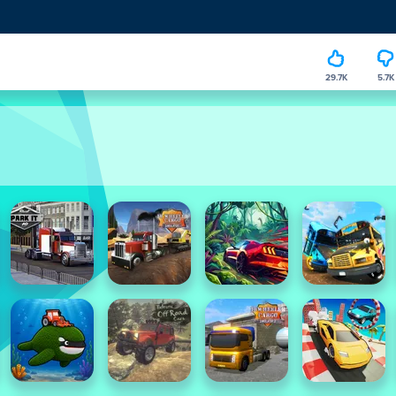
29.7K
5.7K