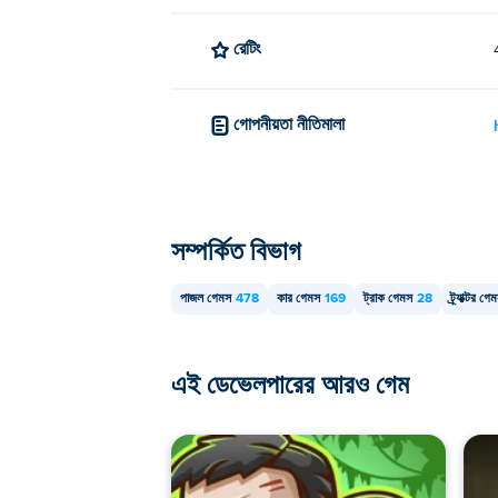
রেটিং
গোপনীয়তা নীতিমালা
সম্পর্কিত বিভাগ
পাজল গেমস
478
কার গেমস
169
ট্রাক গেমস
28
ট্র্যাক্টর গে
এই ডেভেলপারের আরও গেম