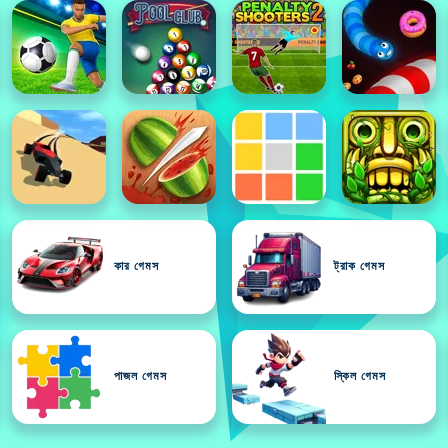
কার গেমস
ট্রাক গেমস
পাজল গেমস
স্কিল গেমস