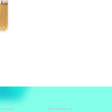
D SUPPORT
GET TO KNOW US