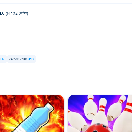
4.0 (14,102 ভোটস)
107
ছেলেদের গেমস
313