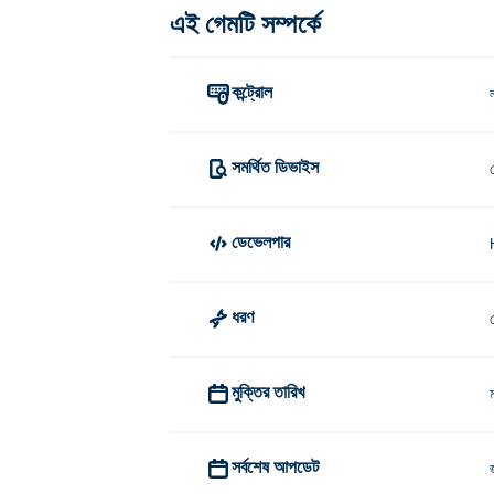
এই গেমটি সম্পর্কে
কন্ট্রোল
সমর্থিত ডিভাইস
ডেভেলপার
ধরণ
মুক্তির তারিখ
সর্বশেষ আপডেট