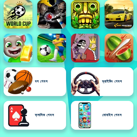
বল গেমস
ড্রাইভিং গেমস
ক্লাসিক গেমস
মোবাইল গেমস