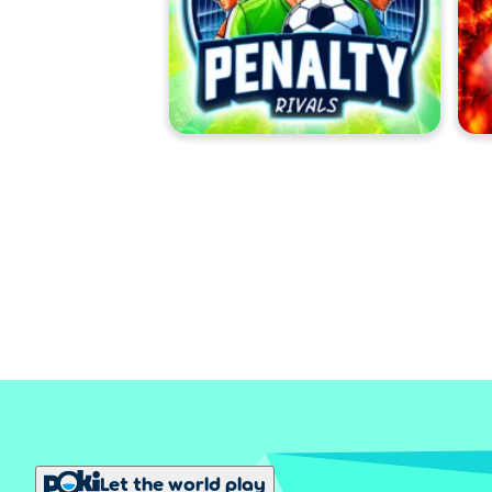
Let the world play