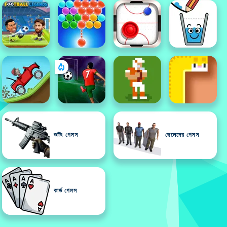
শুটিং গেমস
ছেলেদের গেমস
কার্ড গেমস