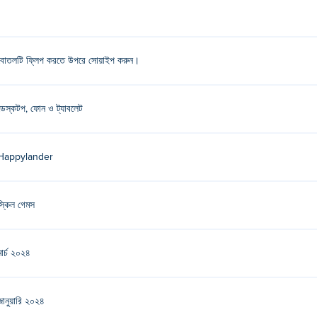
বোতলটি ফ্লিপ করতে উপরে সোয়াইপ করুন।
ডেস্কটপ, ফোন ও ট্যাবলেট
Happylander
স্কিল গেমস
মার্চ ২০২৪
জানুয়ারি ২০২৪