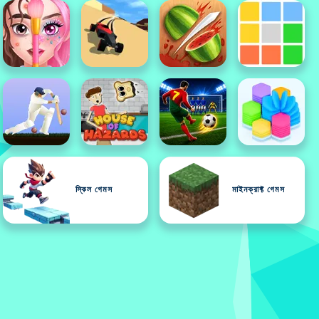
স্কিল গেমস
মাইনক্রাফ্ট গেমস