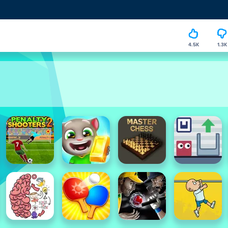
4.5K
1.3K