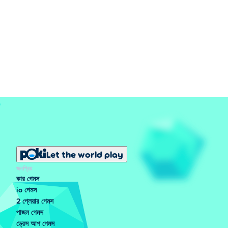
Let the world play
জনপ্রিয়
কার গেমস
io গেমস
2 প্লেয়ার গেমস
পাজল গেমস
ড্রেস আপ গেমস