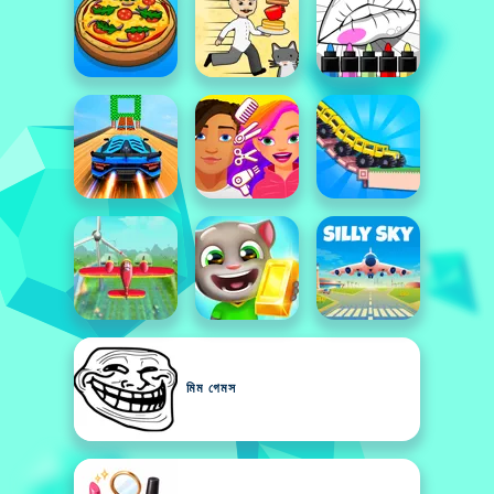
মিম গেমস