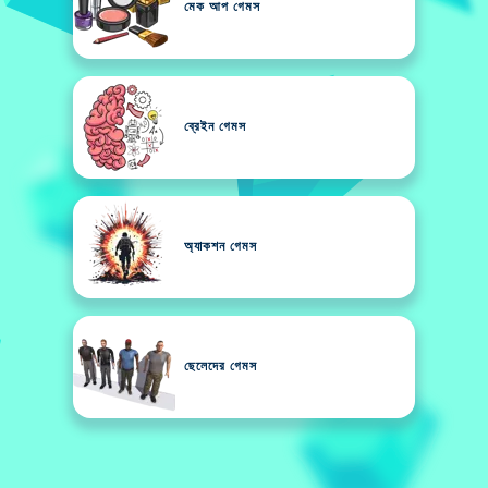
মেক আপ গেমস
ব্রেইন গেমস
অ্যাকশন গেমস
ছেলেদের গেমস