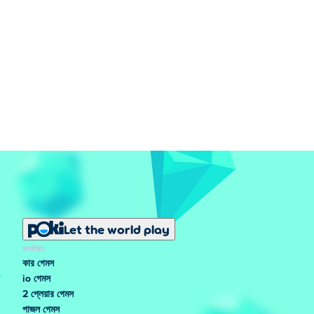
Let the world play
জনপ্রিয়
কার গেমস
io গেমস
2 প্লেয়ার গেমস
পাজল গেমস