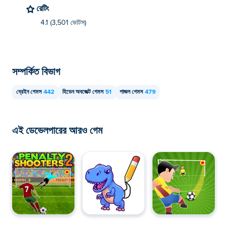
রেটিং
4.1 (3,501 ভোটস)
সম্পর্কিত বিভাগ
ব্রেইন গেমস
442
হিডেন অবজেক্ট গেমস
51
পাজল গেমস
479
এই ডেভেলপারের আরও গেম