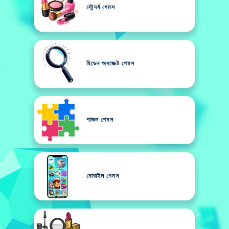
সৌন্দর্য গেমস
হিডেন অবজেক্ট গেমস
পাজল গেমস
মোবাইল গেমস