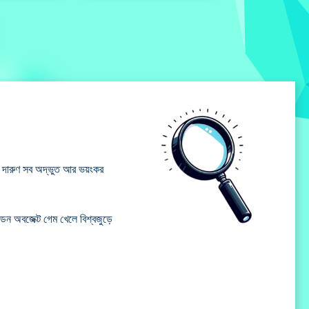
ে দারুণ সব অদ্ভুত আর ভয়ংকর
ন অবজেক্ট গেম খেলে বিশ্বজুড়ে