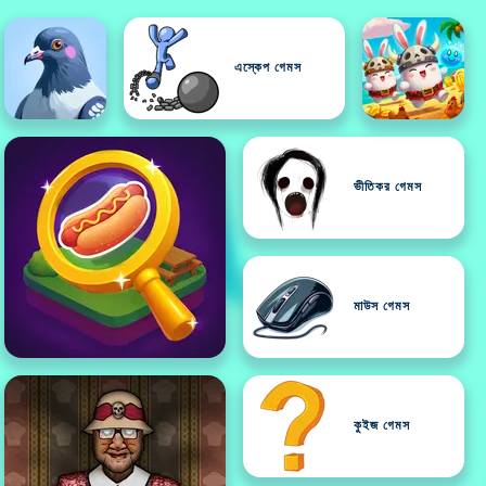
এস্কেপ গেমস
ভীতিকর গেমস
মাউস গেমস
কুইজ গেমস