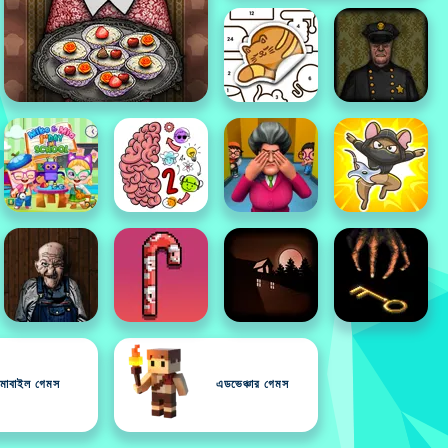
মোবাইল গেমস
এডভেঞ্চার গেমস