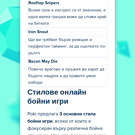
Rooftop Snipers
Всеки скок и изстрел са от значение, а
една малка грешка може да сложи край
на битката
Iron Snout
Ще ви трябват бързи реакции и
перфектен тайминг, за да оцелеете по-
дълго
Bacon May Die
Повече врагове и оръжия ви карат да
бъдете нащрек и да правите умни
избори
Стилове онлайн
бойни игри
Poki предлага
3 основни стила
бойни игри
, всеки от които е
фокусиран върху различна бойна