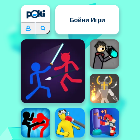
Бойни Игри