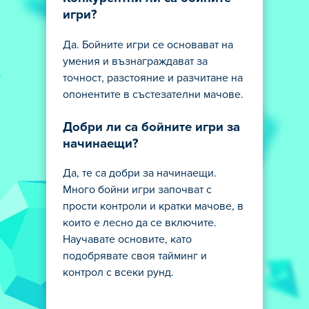
игри?
Да. Бойните игри се основават на
умения и възнаграждават за
точност, разстояние и разчитане на
опонентите в състезателни мачове.
Добри ли са бойните игри за
начинаещи?
Да, те са добри за начинаещи.
Много бойни игри започват с
прости контроли и кратки мачове, в
които е лесно да се включите.
Научавате основите, като
подобрявате своя тайминг и
контрол с всеки рунд.