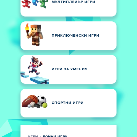
МУЛТИПЛЕЙЪР ИГРИ
ПРИКЛЮЧЕНСКИ ИГРИ
ИГРИ ЗА УМЕНИЯ
СПОРТНИ ИГРИ