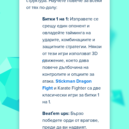
структура. Научете повече за всеки
от тях по-долу:
Битки 1 на 1:
Изправете се
срещу един опонент и
овладейте тайминга на
ударите, комбинациите и
защитните стратегии. Някои
от тези игри използват 3D
движение, което дава
повече дълбочина на
контролите и опциите за
атака.
Stickman Dragon
Fight
и Karate Fighter са две
класически игри за битки 1
на 1.
Beat’em ups:
Бързо
победете орди от врагове,
преди да ви надвият.