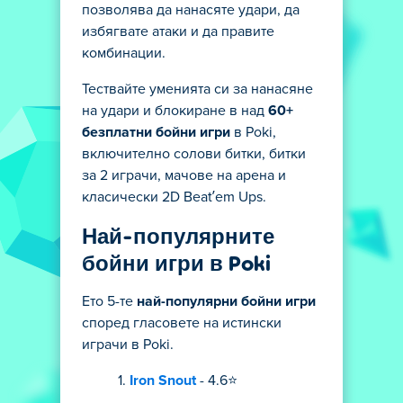
позволява да нанасяте удари, да
избягвате атаки и да правите
комбинации.
Тествайте уменията си за нанасяне
на удари и блокиране в над
60+
безплатни бойни игри
в Poki,
включително солови битки, битки
за 2 играчи, мачове на арена и
класически 2D Beat’em Ups.
Най-популярните
бойни игри в Poki
Ето 5-те
най-популярни бойни игри
според гласовете на истински
играчи в Poki.
Iron Snout
- 4.6⭐