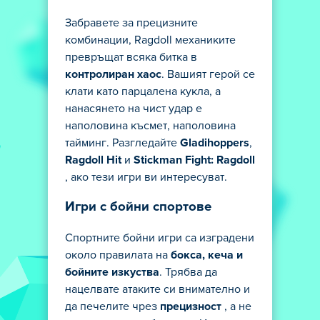
Забравете за прецизните
комбинации, Ragdoll механиките
превръщат всяка битка в
контролиран хаос
. Вашият герой се
клати като парцалена кукла, а
нанасянето на чист удар е
наполовина късмет, наполовина
тайминг. Разгледайте
Gladihoppers
,
Ragdoll Hit
и
Stickman Fight: Ragdoll
, ако тези игри ви интересуват.
Игри с бойни спортове
Спортните бойни игри са изградени
около правилата на
бокса, кеча и
бойните изкуства
. Трябва да
нацелвате атаките си внимателно и
да печелите чрез
прецизност
, а не