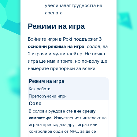
увеличават трудността на
арената.
Режими на игра
Бойните игри в Poki поддържат
3
основни режима на игра
: солов, за
2 играчи и мултиплейър. Не всяка
игра ще има и трите, но по-долу ще
намерите препоръки за всеки.
Режим на игра
Как работи
Препоръчани игри
Соло
В солови рундове сте
вие срещу
компютъра
. Изкуственият интелект на
играта пресъздава друг играч или
контролира орди от NPC, за да се