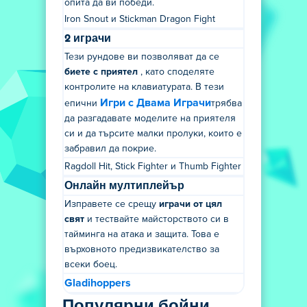
опита да ви победи.
Iron Snout и Stickman Dragon Fight
2 играчи
Тези рундове ви позволяват да се
биете с приятел
, като споделяте
контролите на клавиатурата. В тези
Игри с Двама Играчи
епични
трябва
да разгадавате моделите на приятеля
си и да търсите малки пролуки, които е
забравил да покрие.
Ragdoll Hit, Stick Fighter и Thumb Fighter
Онлайн мултиплейър
Изправете се срещу
играчи от цял
свят
и тествайте майсторството си в
тайминга на атака и защита. Това е
върховното предизвикателство за
всеки боец.
Gladihoppers
Популярни бойни