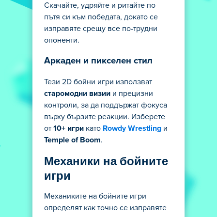
Скачайте, удряйте и ритайте по
пътя си към победата, докато се
изправяте срещу все по-трудни
опоненти.
Аркаден и пикселен стил
Тези 2D бойни игри използват
старомодни визии
и прецизни
контроли, за да поддържат фокуса
върху бързите реакции. Изберете
от
10+ игри
като
Rowdy Wrestling
и
Temple of Boom
.
Механики на бойните
игри
Механиките на бойните игри
определят как точно се изправяте