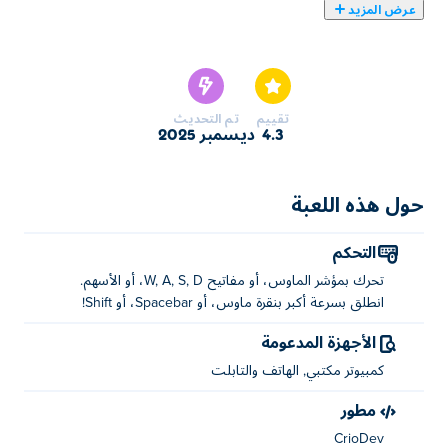
عرض المزيد
يمكنك هنا لعب Snake vs Worms. لعبة Snake vs Worms
واحدة من ألعاب ألعاب io المختارة.
تقييم
تم التحديث
4.3
ديسمبر 2025
حول هذه اللعبة
التحكم
تحرك بمؤشر الماوس، أو مفاتيح W, A, S, D، أو الأسهم.
انطلق بسرعة أكبر بنقرة ماوس، أو Spacebar، أو Shift!
الأجهزة المدعومة
كمبيوتر مكتبي, الهاتف والتابلت
مطور
CrioDev