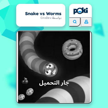
Snake vs Worms
بواسطة CrioDev
جار التحميل