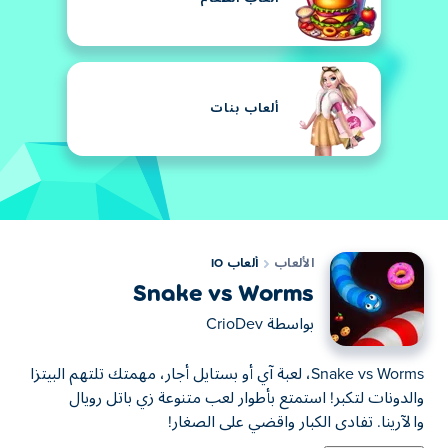
ألعاب بنات
الألعاب
ألعاب IO
Snake vs Worms
بواسطة
CrioDev
Snake vs Worms، لعبة آي أو بستايل أجار، مهمتك تلتهم البيتزا
والدونات لتكبر! استمتع بأطوار لعب متنوعة زي باتل رويال
والآرينا. تفادى الكبار واقضي على الصغار!