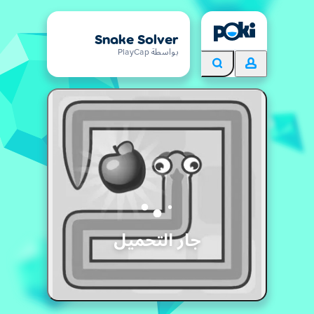
Snake Solver
بواسطة PlayCap
جار التحميل