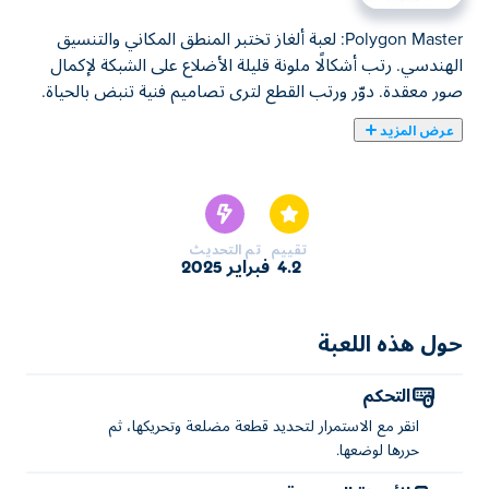
Polygon Master: لعبة ألغاز تختبر المنطق المكاني والتنسيق
الهندسي. رتب أشكالًا ملونة قليلة الأضلاع على الشبكة لإكمال
صور معقدة. دوّر ورتب القطع لترى تصاميم فنية تنبض بالحياة.
عرض المزيد
Polygon Master هي لعبة ألغاز يمكنك من خلالها إنشاء صور
مذهلة باستخدام مضلعات ملونة! اسحب كل قطعة مضلع
وأسقطها في مكانها الصحيح لإكمال العمل الفني. ابدأ بأشكال
بسيطة مثل السداسيات ثم انتقل تدريجيًا إلى تصميمات أكثر
تقييم
تم التحديث
تعقيدًا مثل الفواكه والحيوانات والمزيد. استرخ واستمتع وتحدى
4.2
فبراير 2025
مهاراتك مع تزايد تعقيد الألغاز. هل أنت مستعد لإثبات أنك
Polygon Master الحقيقي؟
حول هذه اللعبة
كيفية لعب Polygon Master؟
التحكم
انقر مع الاستمرار لتحديد قطعة مضلع ونقلها، ثم حررها لوضعها.
انقر مع الاستمرار لتحديد قطعة مضلعة وتحريكها، ثم
من هو مبتكر Polygon Master؟
حررها لوضعها.