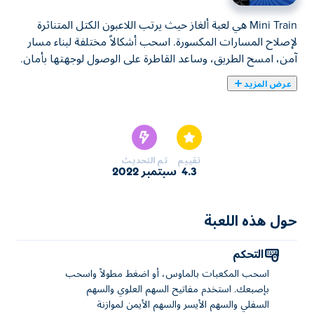
Mini Train هي لعبة ألغاز حيث يرتب اللاعبون الكتل المتناثرة
لإصلاح المسارات المكسورة. اسحب أشكالاً مختلفة لبناء مسار
آمن، امسح الطريق، وساعد القاطرة على الوصول لوجهتها بأمان.
عرض المزيد
يمكنك هنا لعب Mini Train. لعبة Mini Train واحدة من ألعاب
ألعاب ألغاز المختارة.
تقييم
تم التحديث
4.3
سبتمبر 2022
حول هذه اللعبة
التحكم
اسحب المكعبات بالماوس، أو اضغط مطولاً واسحب
بإصبعك. استخدم مفاتيح السهم العلوي والسهم
السفلي والسهم الأيسر والسهم الأيمن لموازنة