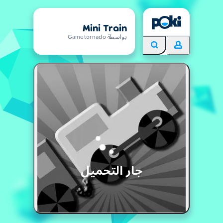
Mini Train
بواسطة Gametornado
جار التحميل