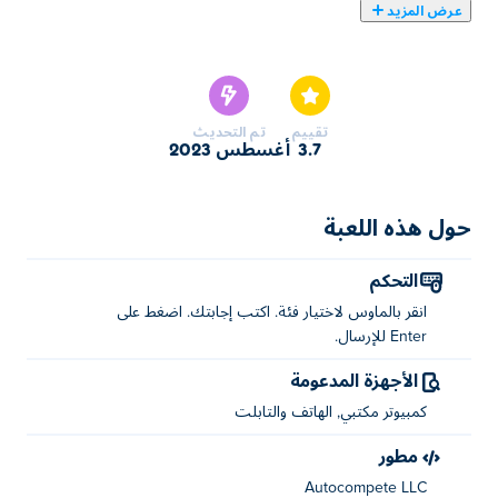
عرض المزيد
يمكنك هنا لعب Google Feud. لعبة Google Feud واحدة من
ألعاب ألعاب العقل المختارة.
تقييم
تم التحديث
3.7
أغسطس 2023
حول هذه اللعبة
التحكم
انقر بالماوس لاختيار فئة. اكتب إجابتك. اضغط على
Enter للإرسال.
الأجهزة المدعومة
كمبيوتر مكتبي, الهاتف والتابلت
مطور
Autocompete LLC