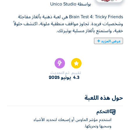
بواسطة
Unico Studio
Brain Test 4: Tricky Friends هي لعبة ذهنية بألغاز مفاجئة
وشخصيات فريدة. تجاوز مواقف منطقية ملونة، اكتشف حلولاً
خفية، واستمتع بألغاز مسلية بوتيرتك.
عرض المزيد
اختبار الدماغ 4: يقدم Tricky Friends تحديًا جديدًا لتحفيز عقلك!
في هذه الدفعة الرابعة من سلسلة تمارين الدماغ، استعد
لمجموعة جديدة من الشخصيات، وآليات التخصيص المبتكرة،
والأهم من ذلك، الكثير من ألعاب التفكير الجديدة تمامًا. سواء
تقييم
تم التحديث
كنت تساعد عائلتك أو تبحث عن طرق لتهدئة قريب غاضب،
4.3
يونيو 2025
فإن كل لغز يمثل اختبارًا فريدًا لمهاراتك المعرفية. حان الوقت
لشحذ ذكائك وتوسيع عقلك!
حول هذه اللعبة
كيف تلعب لعبة Brain Test 4: Tricky Friends؟
التحكم
استخدم مؤشر الماوس أو إصبعك لتحديد الكائنات وسحبها
استخدم مؤشر الماوس أو إصبعك لتحديد الأشياء
وتحريكها.
وسحبها وتحريكها.