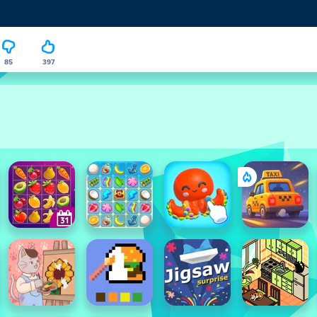
85
397