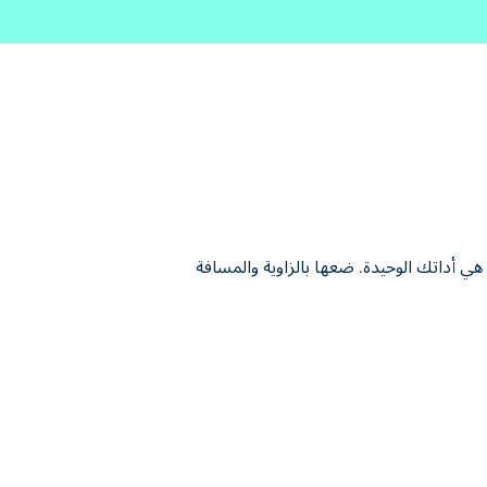
ث القنابل هي أداتك الوحيدة. ضعها بالزاوية والمسافة
 والمسافة المناسبتين لحل كل تحدٍ، أو استخدم كل ما
يجية التفجير المثالية هو نصف المتعة. فكّر