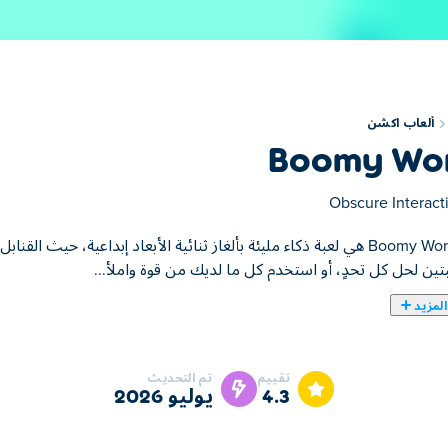
ألعاب اكشن
Boomy Wo
Obscure Interact
لعبة Boomy World هي لعبة ذكاء مليئة بألغاز ثنائية الأبعاد إبداعية، حي
تين لحل كل تحدٍ، أو استخدم كل ما لديك من قوة واملأ...
لمزيد
ليئة بألغاز ثنائية الأبعاد إبداعية، حيث القنابل هي أداتك الوحيدة. ضعها بالزاوية
 تجدي الحيلة نفعًا. كل مستوى يمثل مشكلة جديدة لحلها، واكتشاف استرات
تقييم
تم التحديث
انك شق طريقك عبر كل مستوى!
4.3
يوليو 2026