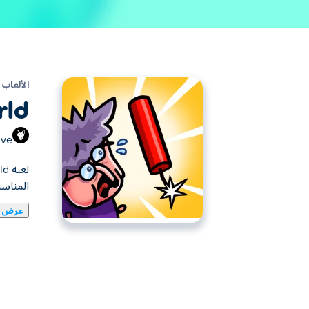
الألعاب
rld
ive
المناسب
عرض ا
لعبة Boomy World هي لعبة ذكاء م
لديك من قوة واملأ الشاشة بالانفجارات عندما لا
بذكاء، فجّر الأشياء، واكتشف ما إذا كان بإمك
كيف تلعب لعبة Boomy World؟