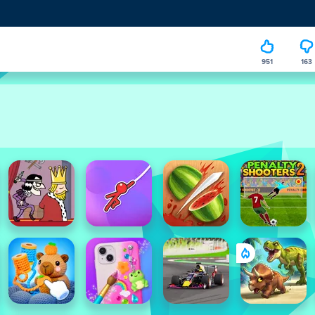
951
163