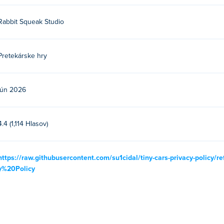
Rabbit Squeak Studio
Pretekárske hry
jún 2026
4.4 (1,114 Hlasov)
https://raw.githubusercontent.com/su1cidal/tiny-cars-privacy-policy
y%20Policy