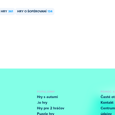
 HRY
361
HRY O ŠOFÉROVANÍ
134
POPULÁRNY
POMOC A
Hry s autami
Časté ot
.io hry
Kontakt
Hry pre 2 hráčov
Centrum
Puzzle hry
údajov