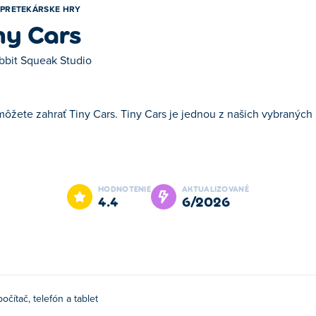
PRETEKÁRSKE HRY
ny Cars
bbit Squeak Studio
môžete zahrať Tiny Cars. Tiny Cars je jednou z našich vybraných 
e jednou z našich vybraných Pretekárske hry.
HODNOTENIE
AKTUALIZOVANÉ
4.4
6/2026
počítač, telefón a tablet