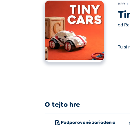
HRY
Ti
od
Ra
Tu si 
Tu si môžete zahrať Tiny Cars. Tiny Cars j
O tejto hre
Podporované zariadenia