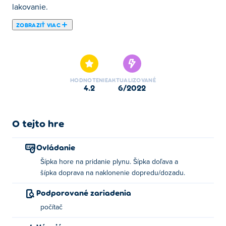
lakovanie.
ZOBRAZIŤ VIAC
Tu si môžete zahrať Stunt Car Challenge 3. Stunt Car
Challenge 3 je jednou z našich vybraných Hry s autami.
HODNOTENIE
AKTUALIZOVANÉ
4.2
6/2022
O tejto hre
Ovládanie
Šípka hore na pridanie plynu. Šípka doľava a
šípka doprava na naklonenie dopredu/dozadu.
Podporované zariadenia
počítač