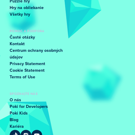
Puzzle hry
Hry na obliekanie
Všetky hry
POMOC A PODPORA
Časté otázky
Kontakt
Centrum ochrany osobných
údajov
Privacy Statement
Cookie Statement
Terms of Use
SPOZNAJTE NÁS
O nás
Poki for Developers
Poki Kids
Blog
Kariéra