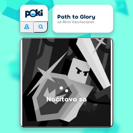
Path to Glory
od Rémi Vansteelandt
Načítava sa