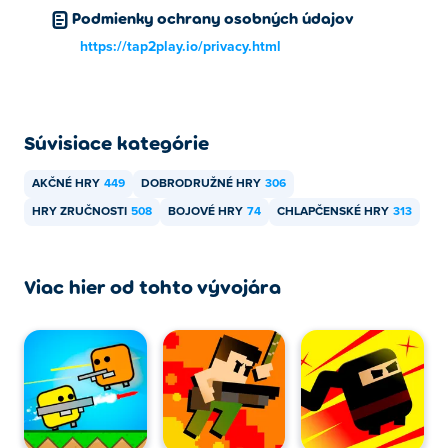
Podmienky ochrany osobných údajov
Path to Glory je možné hrať na počítači a mobilných
https://tap2play.io/privacy.html
zariadeniach, ako sú telefóny a tablety.
Súvisiace kategórie
AKČNÉ HRY
449
DOBRODRUŽNÉ HRY
306
HRY ZRUČNOSTI
508
BOJOVÉ HRY
74
CHLAPČENSKÉ HRY
313
Viac hier od tohto vývojára