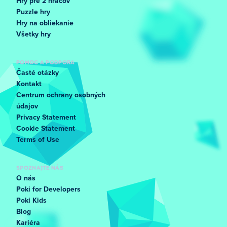
Hry pre 2 hráčov
Puzzle hry
Hry na obliekanie
Všetky hry
POMOC A PODPORA
Časté otázky
Kontakt
Centrum ochrany osobných
údajov
Privacy Statement
Cookie Statement
Terms of Use
SPOZNAJTE NÁS
O nás
Poki for Developers
Poki Kids
Blog
Kariéra