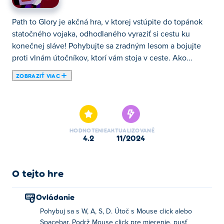
Path to Glory je akčná hra, v ktorej vstúpite do topánok
statočného vojaka, odhodlaného vyraziť si cestu ku
konečnej sláve! Pohybujte sa zradným lesom a bojujte
proti vlnám útočníkov, ktorí vám stoja v ceste. Ako...
ZOBRAZIŤ VIAC
Path to Glory je akčná hra, v ktorej vstúpite do topánok
statočného vojaka, odhodlaného vyraziť si cestu ku
konečnej sláve! Pohybujte sa zradným lesom a bojujte
proti vlnám útočníkov, ktorí vám stoja v ceste. Ako
HODNOTENIE
AKTUALIZOVANÉ
postupujete, zdokonaľujte svoje bojové schopnosti,
4.2
11/2024
upgradujte svoje zbrane a snažte sa poraziť čoraz
silnejších nepriateľov. Vaša cesta vyvrcholí v záverečnej
bitke, kde sa stretnete so samotným kráľom. Porazte ho a
O tejto hre
môžete si nárokovať trón ako svoj vlastný. Cesta je plná
nebezpečenstva, ale máte odvahu a silu dosiahnuť svoj
Ovládanie
osud a získať najvyššiu slávu?
Pohybuj sa s W, A, S, D. Útoč s Mouse click alebo
Spacebar. Podrž Mouse click pre mierenie, pusť