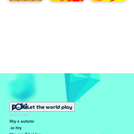
Let the world play
POPULÁRNY
Hry s autami
.io hry