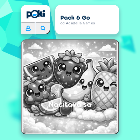
Pack & Go
od AdaBella Games
Načítava sa