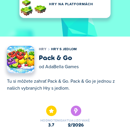
HRY NA PLATFORMÁCH
HRY
HRY S JEDLOM
Pack & Go
od
AdaBella Games
Tu si môžete zahrať Pack & Go. Pack & Go je jednou z
našich vybraných Hry s jedlom.
Tu si môžete zahrať Pack & Go. Pack & Go je jednou z
našich vybraných Hry s jedlom.
HODNOTENIE
AKTUALIZOVANÉ
3.7
2/2026