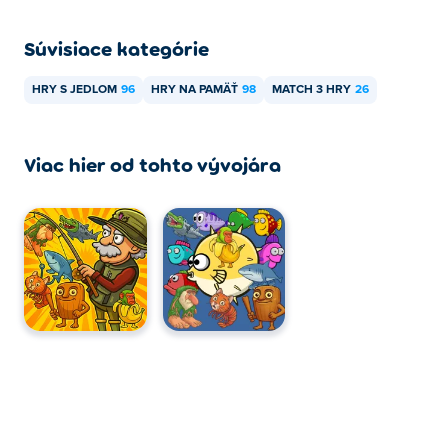
Súvisiace kategórie
HRY S JEDLOM
96
HRY NA PAMÄŤ
98
MATCH 3 HRY
26
Viac hier od tohto vývojára